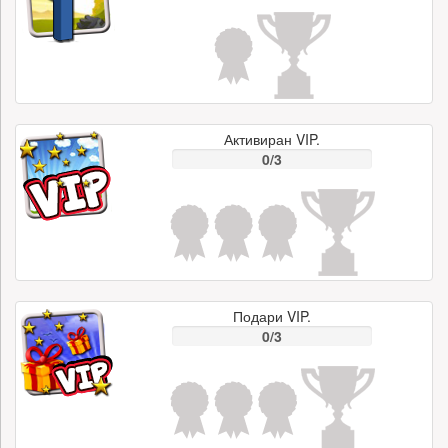
Активиран VIP.
0/3
Подари VIP.
0/3