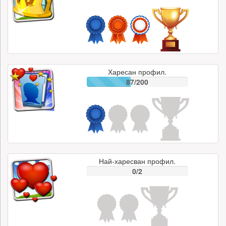
Харесан профил.
87/200
Най-харесван профил.
0/2