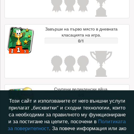
Завърши на първо място в дневната
класацията на игра.
0/1
Счупени великденски яйца.
0/5
Този сайт и използваните от него външни услуги
прилагат „бисквитки“ и сходни технологии, които
са необходими за правилното му функциониране
и за постигане на целите, посочени в
Политиката
за поверителност
. За повече информация или ако