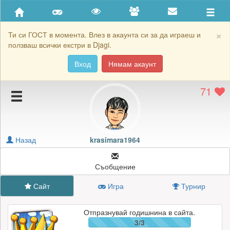
Приятели
Хронология на игри
×
Ти си ГОСТ в момента. Влез в акаунта си за да играеш и
ползваш всички екстри в Djagi.
Активност
Вход
Нямам акаунт
Постижения
71
Подаръците на krasimara1964
Картичките на krasimara1964
Блокирай krasimara1964
Назад
krasimara1964
Съобщение
Сайт
Игра
Турнир
Отпразнувай годишнина в сайта.
3/3