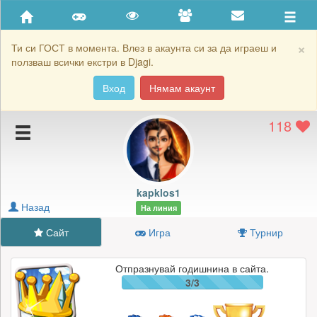
Приятели
Хронология на игри
×
Ти си ГОСТ в момента. Влез в акаунта си за да играеш и
ползваш всички екстри в Djagi.
Активност
Вход
Нямам акаунт
Постижения
118
Подаръците на kapklos1
Картичките на kapklos1
Блокирай kapklos1
kapklos1
Назад
На линия
Сайт
Игра
Турнир
Отпразнувай годишнина в сайта.
3/3