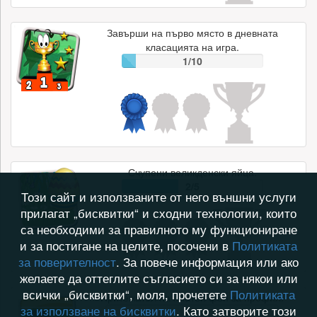
Завърши на първо място в дневната
класацията на игра.
1/10
Счупени великденски яйца.
2/5
Този сайт и използваните от него външни услуги
прилагат „бисквитки“ и сходни технологии, които
са необходими за правилното му функциониране
и за постигане на целите, посочени в
Политиката
за поверителност
. За повече информация или ако
желаете да оттеглите съгласието си за някои или
всички „бисквитки“, моля, прочетете
Политиката
Притежател на платен фон за профил.
за използване на бисквитки
. Като затворите този
0/1