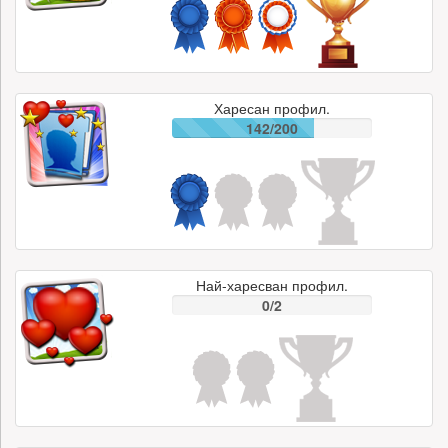
Харесан профил.
142/200
Най-харесван профил.
0/2