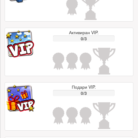
Активиран VIP.
0/3
Подари VIP.
0/3