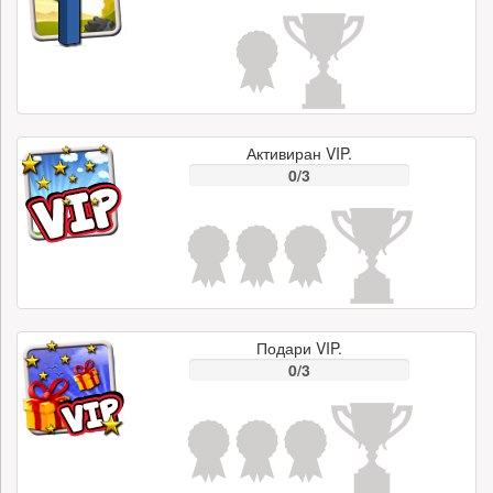
Активиран VIP.
0/3
Подари VIP.
0/3