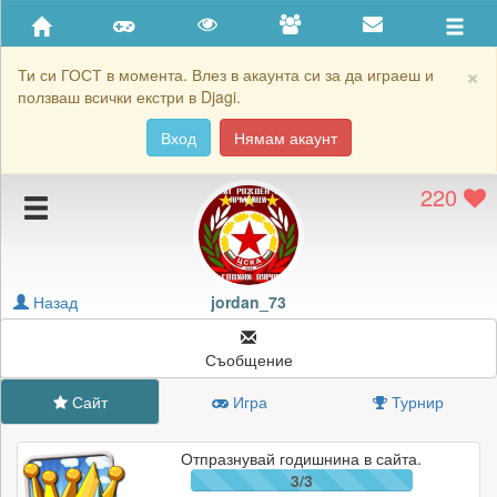
Приятели
Хронология на игри
×
Ти си ГОСТ в момента. Влез в акаунта си за да играеш и
ползваш всички екстри в Djagi.
Активност
Вход
Нямам акаунт
Постижения
220
Подаръците на jordan_73
Картичките на jordan_73
Блокирай jordan_73
Назад
jordan_73
Съобщение
Сайт
Игра
Турнир
Отпразнувай годишнина в сайта.
3/3