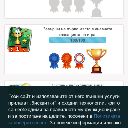
Завърши на първо място в дневната
класацията на игра.
100/100
Счупени великденски яйца.
0/5
Този сайт и използваните от него външни услуги
прилагат „бисквитки“ и сходни технологии, които
са необходими за правилното му функциониране
и за постигане на целите, посочени в
Политиката
за поверителност
. За повече информация или ако