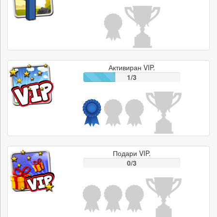
Активиран VIP.
1/3
Подари VIP.
0/3