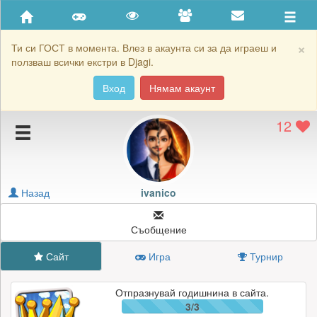
Приятели
Хронология на игри
×
Ти си ГОСТ в момента. Влез в акаунта си за да играеш и
ползваш всички екстри в Djagi.
Активност
Вход
Нямам акаунт
Постижения
12
Подаръците на ivanico
Картичките на ivanico
Блокирай ivanico
Назад
ivanico
Съобщение
Сайт
Игра
Турнир
Отпразнувай годишнина в сайта.
3/3