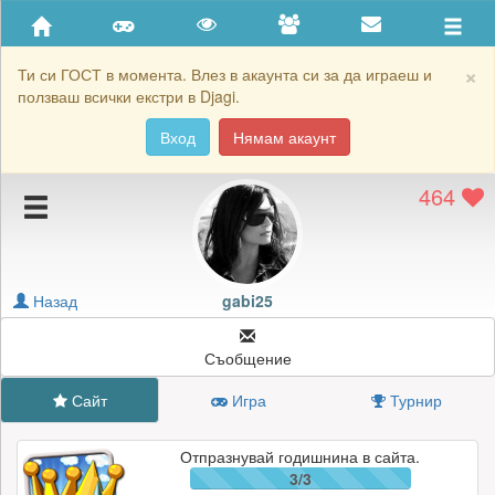
Приятели
Хронология на игри
×
Ти си ГОСТ в момента. Влез в акаунта си за да играеш и
ползваш всички екстри в Djagi.
Активност
Вход
Нямам акаунт
Постижения
464
Подаръците на gabi25
Картичките на gabi25
Блокирай gabi25
Назад
gabi25
Съобщение
Сайт
Игра
Турнир
Отпразнувай годишнина в сайта.
3/3