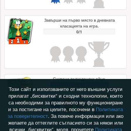
Завърши на първо място в дневната
класацията на игра.
0/1
Счупени великденски яйца.
50/50
Този сайт и използваните от него външни услуги
прилагат „бисквитки“ и сходни технологии, които
са необходими за правилното му функциониране
и за постигане на целите, посочени в
Политиката
за поверителност
. За повече информация или ако
желаете да оттеглите съгласието си за някои или
всички „бисквитки“, моля, прочетете
Политиката
Притежател на платен фон за профил.