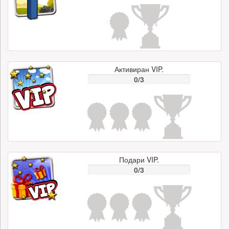
Активиран VIP.
0/3
Подари VIP.
0/3