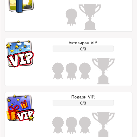
Активиран VIP.
0/3
Подари VIP.
0/3