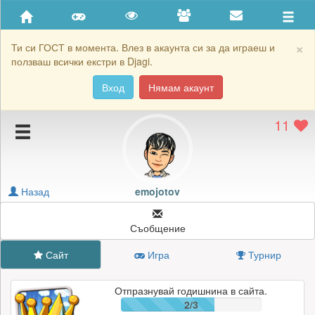
Приятели
Хронология на игри
×
Ти си ГОСТ в момента. Влез в акаунта си за да играеш и
ползваш всички екстри в Djagi.
Активност
Вход
Нямам акаунт
Постижения
11
Подаръците на emojotov
Картичките на emojotov
Блокирай emojotov
Назад
emojotov
Съобщение
Сайт
Игра
Турнир
Отпразнувай годишнина в сайта.
2/3