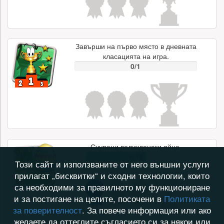
Завърши на първо място в дневната
класацията на игра.
0/1
Счупени великденски яйца.
6/10
Този сайт и използваните от него външни услуги
прилагат „бисквитки“ и сходни технологии, които
са необходими за правилното му функциониране
и за постигане на целите, посочени в
Политиката
за поверителност
. За повече информация или ако
желаете да оттеглите съгласието си за някои или