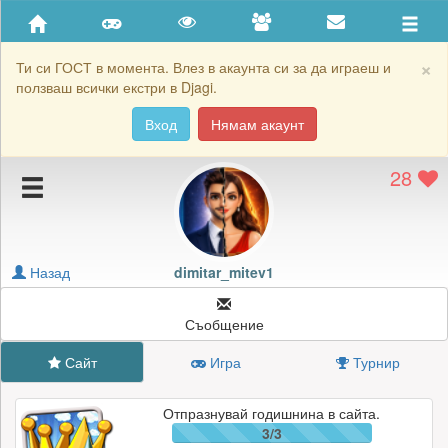
Приятели
Хронология на игри
×
Ти си ГОСТ в момента. Влез в акаунта си за да играеш и
ползваш всички екстри в Djagi.
Активност
Вход
Нямам акаунт
Постижения
28
Подаръците на dimitar_mitev1
Картичките на dimitar_mitev1
Блокирай dimitar_mitev1
Назад
dimitar_mitev1
Съобщение
Сайт
Игра
Турнир
Отпразнувай годишнина в сайта.
3/3