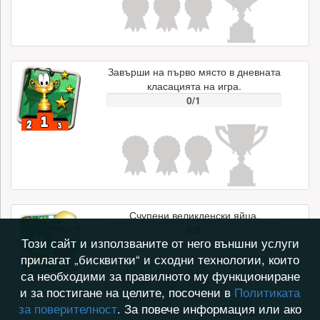
Завърши на първо място в дневната
класацията на игра.
0/1
Счупени великденски яйца.
0/5
Този сайт и използваните от него външни услуги
прилагат „бисквитки“ и сходни технологии, които
са необходими за правилното му функциониране
и за постигане на целите, посочени в
Политиката
за поверителност
. За повече информация или ако