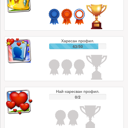
Харесан профил.
43/50
Най-харесван профил.
0/2