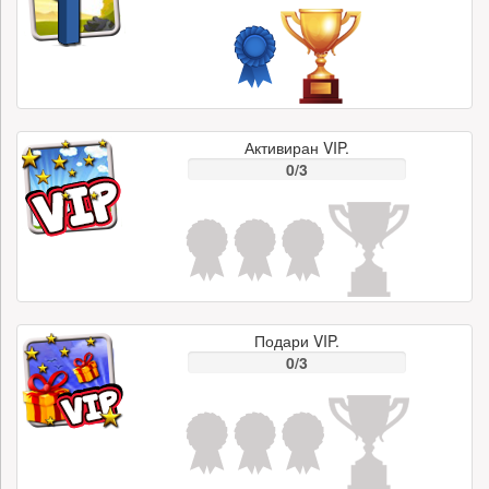
Активиран VIP.
0/3
Подари VIP.
0/3