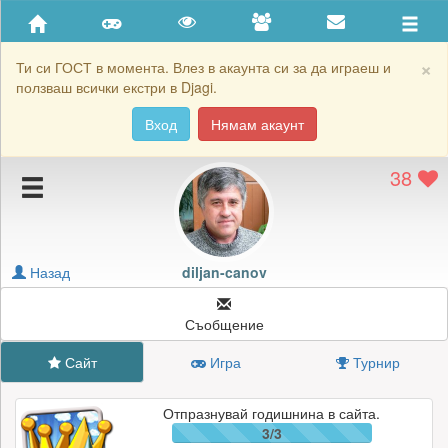
Приятели
Хронология на игри
×
Ти си ГОСТ в момента. Влез в акаунта си за да играеш и
ползваш всички екстри в Djagi.
Активност
Вход
Нямам акаунт
Постижения
38
Подаръците на diljan-canov
Картичките на diljan-canov
Блокирай diljan-canov
Назад
diljan-canov
Съобщение
Сайт
Игра
Турнир
Отпразнувай годишнина в сайта.
3/3