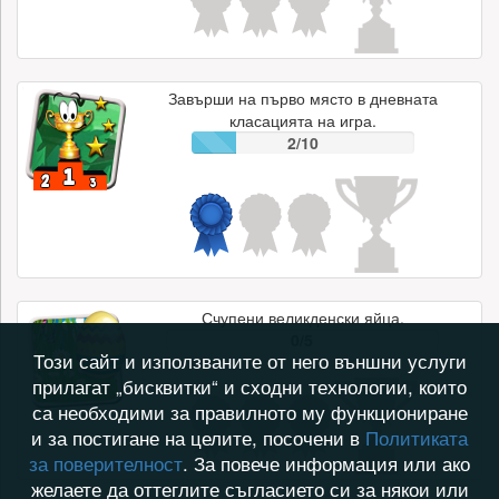
Завърши на първо място в дневната
класацията на игра.
2/10
Счупени великденски яйца.
0/5
Този сайт и използваните от него външни услуги
прилагат „бисквитки“ и сходни технологии, които
са необходими за правилното му функциониране
и за постигане на целите, посочени в
Политиката
за поверителност
. За повече информация или ако
желаете да оттеглите съгласието си за някои или