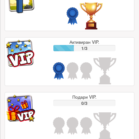
Активиран VIP.
1/3
Подари VIP.
0/3