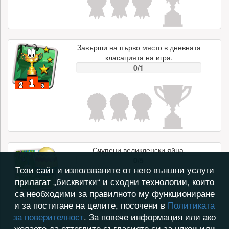
Завърши на първо място в дневната
класацията на игра.
0/1
Счупени великденски яйца.
0/5
Този сайт и използваните от него външни услуги
прилагат „бисквитки“ и сходни технологии, които
са необходими за правилното му функциониране
и за постигане на целите, посочени в
Политиката
за поверителност
. За повече информация или ако
желаете да оттеглите съгласието си за някои или