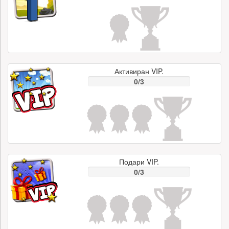
Активиран VIP.
0/3
Подари VIP.
0/3