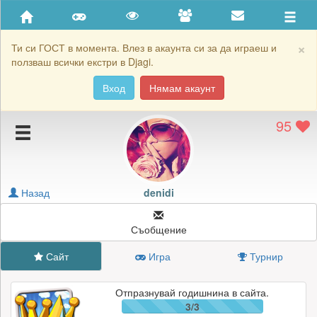
Приятели
Хронология на игри
×
Ти си ГОСТ в момента. Влез в акаунта си за да играеш и
ползваш всички екстри в Djagi.
Активност
Вход
Нямам акаунт
Постижения
95
Подаръците на denidi
Картичките на denidi
Блокирай denidi
Назад
denidi
Съобщение
Сайт
Игра
Турнир
Отпразнувай годишнина в сайта.
3/3