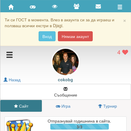
Приятели
Хронология на игри
×
Ти си ГОСТ в момента. Влез в акаунта си за да играеш и
ползваш всички екстри в Djagi.
Активност
Вход
Нямам акаунт
Постижения
4
Подаръците на cokobg
Картичките на cokobg
Блокирай cokobg
Назад
cokobg
Съобщение
Сайт
Игра
Турнир
Отпразнувай годишнина в сайта.
3/3