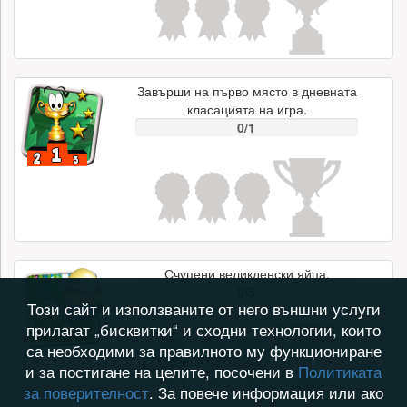
Завърши на първо място в дневната
класацията на игра.
0/1
Счупени великденски яйца.
0/5
Този сайт и използваните от него външни услуги
прилагат „бисквитки“ и сходни технологии, които
са необходими за правилното му функциониране
и за постигане на целите, посочени в
Политиката
за поверителност
. За повече информация или ако