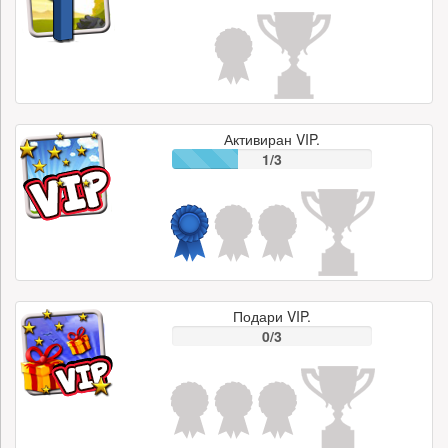
Активиран VIP.
1/3
Подари VIP.
0/3