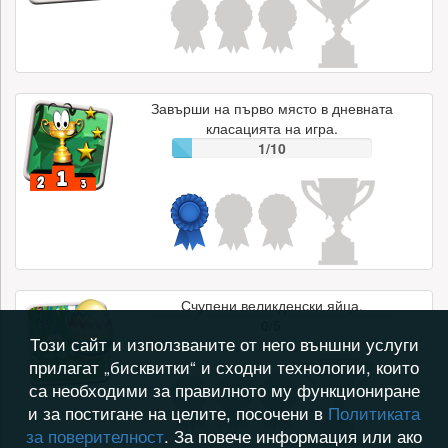
Завърши на първо място в дневната
класацията на игра.
1/10
Счупени великденски яйца.
0/5
Този сайт и използваните от него външни услуги
прилагат „бисквитки“ и сходни технологии, които
са необходими за правилното му функциониране
и за постигане на целите, посочени в
Политиката
за поверителност
. За повече информация или ако