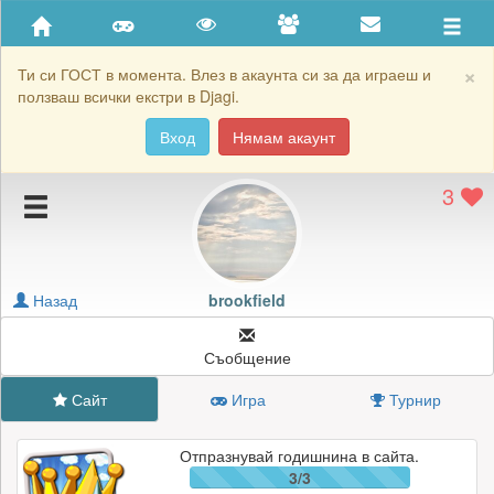
Приятели
Хронология на игри
×
Ти си ГОСТ в момента. Влез в акаунта си за да играеш и
ползваш всички екстри в Djagi.
Активност
Вход
Нямам акаунт
Постижения
3
Подаръците на brookfield
Картичките на brookfield
Блокирай brookfield
Назад
brookfield
Съобщение
Сайт
Игра
Турнир
Отпразнувай годишнина в сайта.
3/3