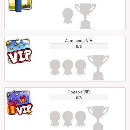
Активиран VIP.
0/3
Подари VIP.
0/3