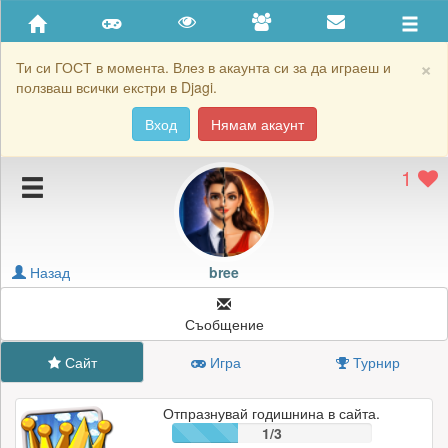
Приятели
Хронология на игри
×
Ти си ГОСТ в момента. Влез в акаунта си за да играеш и
ползваш всички екстри в Djagi.
Активност
Вход
Нямам акаунт
Постижения
1
Подаръците на bree
Картичките на bree
Блокирай bree
Назад
bree
Съобщение
Сайт
Игра
Турнир
Отпразнувай годишнина в сайта.
1/3