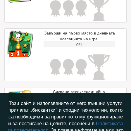
Завърши на първо място в дневната
класацията на игра.
0/1
Счупени великденски яйца.
0/5
Този сайт и използваните от него външни услуги
прилагат „бисквитки“ и сходни технологии, които
са необходими за правилното му функциониране
и за постигане на целите, посочени в
Политиката
за поверителност
. За повече информация или ако