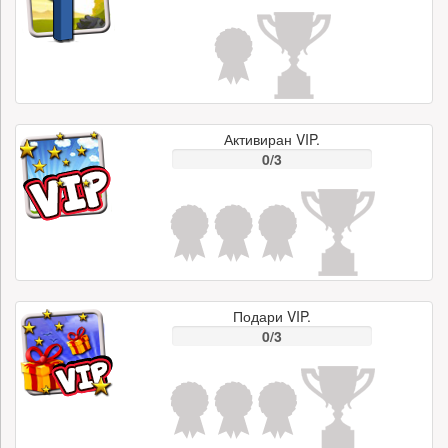
Активиран VIP.
0/3
Подари VIP.
0/3