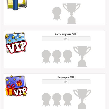
Активиран VIP.
0/3
Подари VIP.
0/3