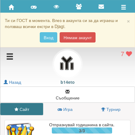
Приятели
Хронология на игри
×
Ти си ГОСТ в момента. Влез в акаунта си за да играеш и
ползваш всички екстри в Djagi.
Активност
Вход
Нямам акаунт
Постижения
7
Подаръците на b14eto
Картичките на b14eto
Блокирай b14eto
Назад
b14eto
Съобщение
Сайт
Игра
Турнир
Отпразнувай годишнина в сайта.
3/3