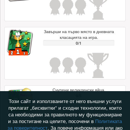
Завърши на първо място в дневната
класацията на игра.
0/1
Счупени великденски яйца.
0/5
Този сайт и използваните от него външни услуги
прилагат „бисквитки“ и сходни технологии, които
са необходими за правилното му функциониране
и за постигане на целите, посочени в
Политиката
за поверителност
. За повече информация или ако