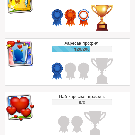
Харесан профил.
128/200
Най-харесван профил.
0/2