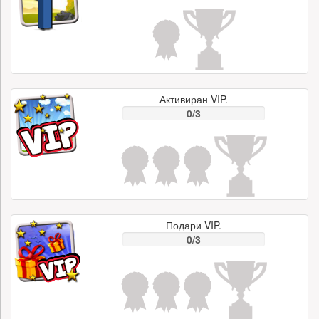
Активиран VIP.
0/3
Подари VIP.
0/3