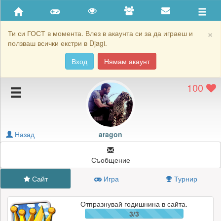
Приятели
Хронология на игри
×
Ти си ГОСТ в момента. Влез в акаунта си за да играеш и
ползваш всички екстри в Djagi.
Активност
Вход
Нямам акаунт
Постижения
100
Подаръците на aragon
Картичките на aragon
Блокирай aragon
Назад
aragon
Съобщение
Сайт
Игра
Турнир
Отпразнувай годишнина в сайта.
3/3