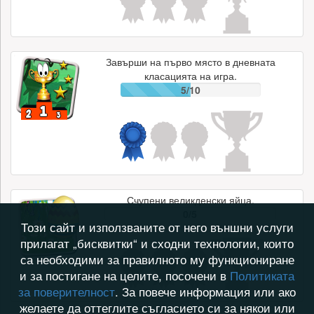
Завърши на първо място в дневната
класацията на игра.
5/10
Счупени великденски яйца.
0/5
Този сайт и използваните от него външни услуги
прилагат „бисквитки“ и сходни технологии, които
са необходими за правилното му функциониране
и за постигане на целите, посочени в
Политиката
за поверителност
. За повече информация или ако
желаете да оттеглите съгласието си за някои или