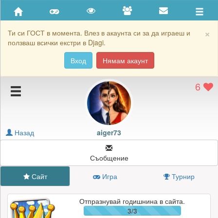
Приятели
Хронология на игри
×
Ти си ГОСТ в момента. Влез в акаунта си за да играеш и
ползваш всички екстри в Djagi.
Активност
Вход
Нямам акаунт
Постижения
6
Подаръците на aiger73
Картичките на aiger73
Блокирай aiger73
Назад
aiger73
Съобщение
Сайт
Игра
Турнир
Отпразнувай годишнина в сайта.
3/3