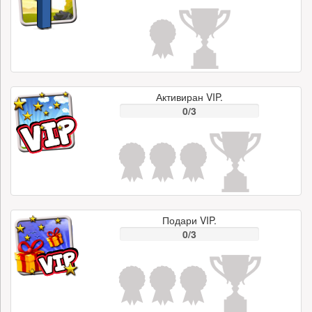
Активиран VIP.
0/3
Подари VIP.
0/3