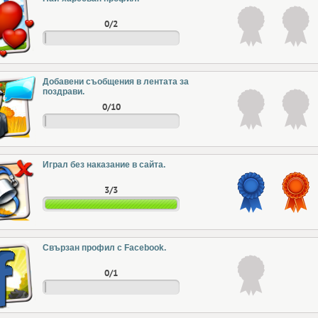
0/2
Добавени съобщения в лентата за
поздрави.
0/10
Играл без наказание в сайта.
3/3
Свързан профил с Facebook.
0/1