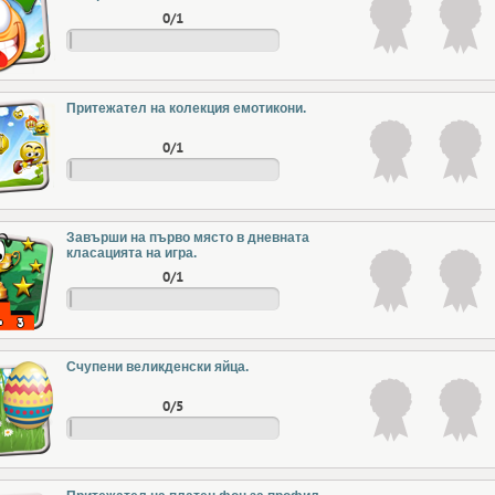
0/1
Притежател на колекция емотикони.
0/1
Завърши на първо място в дневната
класацията на игра.
0/1
Счупени великденски яйца.
0/5