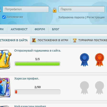
Запомни ме
Забравена парола
|
Регистрация
РИ
АКТИВНОСТ
ФОРУМ
БЛОГ
СТИЖЕНИЯ В САЙТА
ПОСТИЖЕНИЯ В ИГРИ
ТУРНИРНИ ПОСТИЖ
Отпразнувай годишнина в сайта.
3/3
Харесан профил.
2/50
Най-харесван профил.