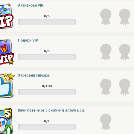
Активиран VIP.
0/3
Подари VIP.
0/3
Харесани снимки.
0/100
Качи повече от 5 снимки в албума си.
0/1