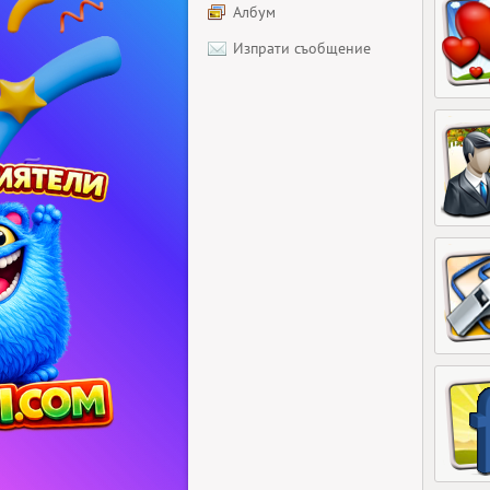
Албум
Изпрати съобщение