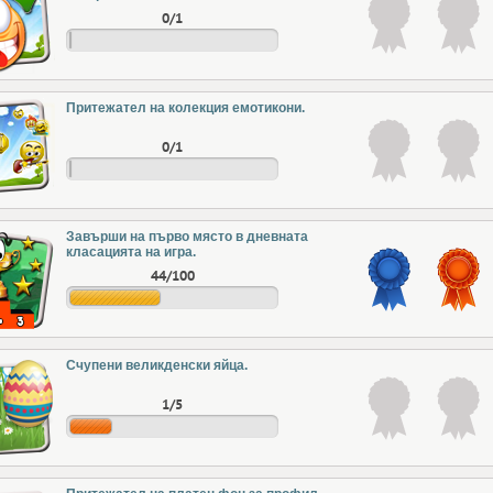
0/1
Притежател на колекция емотикони.
0/1
Завърши на първо място в дневната
класацията на игра.
44/100
Счупени великденски яйца.
1/5