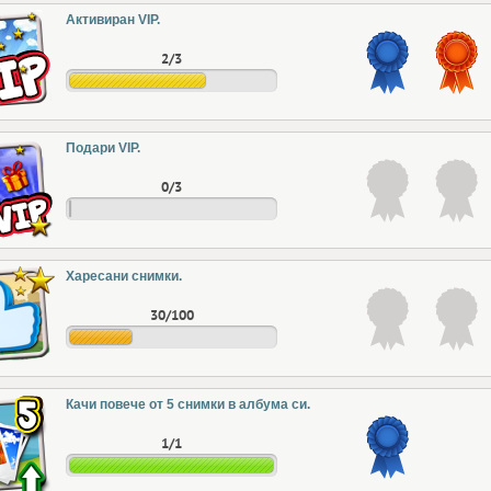
Активиран VIP.
2/3
Подари VIP.
0/3
Харесани снимки.
30/100
Качи повече от 5 снимки в албума си.
1/1