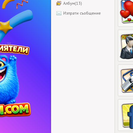
Албум(13)
Изпрати съобщение