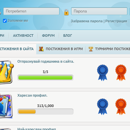
Запомни ме
Забравена парола
|
Регистрация
РИ
АКТИВНОСТ
ФОРУМ
БЛОГ
СТИЖЕНИЯ В САЙТА
ПОСТИЖЕНИЯ В ИГРИ
ТУРНИРНИ ПОСТИЖ
Отпразнувай годишнина в сайта.
3/3
Харесан профил.
313/1,000
Най-харесван профил.