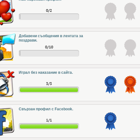
0/2
Добавени съобщения в лентата за
поздрави.
0/10
Играл без наказание в сайта.
3/3
Свързан профил с Facebook.
1/1