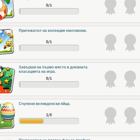
0/1
Притежател на колекция емотикони.
0/1
Завърши на първо място в дневната
класацията на игра.
0/1
Счупени великденски яйца.
2/5