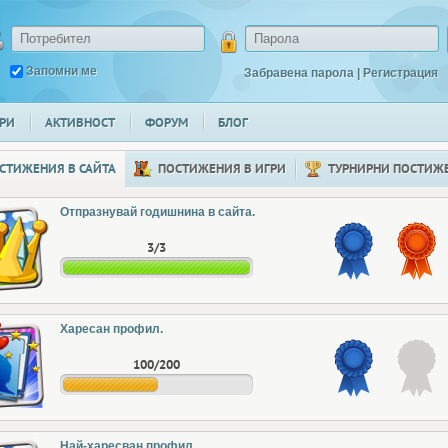
Запомни ме
Забравена парола
|
Регистрация
РИ
АКТИВНОСТ
ФОРУМ
БЛОГ
СТИЖЕНИЯ В САЙТА
ПОСТИЖЕНИЯ В ИГРИ
ТУРНИРНИ ПОСТИЖ
Отпразнувай годишнина в сайта.
3/3
Харесан профил.
100/200
Най-харесван профил.