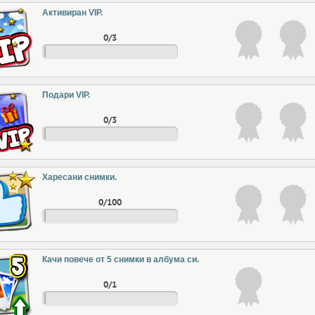
Активиран VIP.
0/3
Подари VIP.
0/3
Харесани снимки.
0/100
Качи повече от 5 снимки в албума си.
0/1