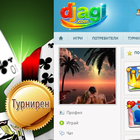
ИГРИ
ПОТРЕБИТЕЛИ
ТУРНИ
НАЧАЛО
djagi.com
ПО
Профил
Играй
Чат