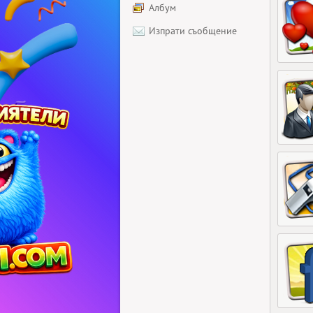
Албум
Изпрати съобщение