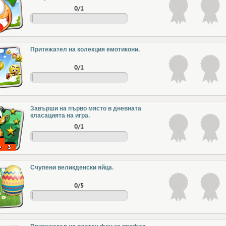
0/1
Притежател на колекция емотикони.
0/1
Завърши на първо място в дневната
класацията на игра.
0/1
Счупени великденски яйца.
0/5