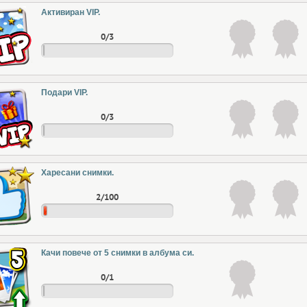
Активиран VIP.
0/3
Подари VIP.
0/3
Харесани снимки.
2/100
Качи повече от 5 снимки в албума си.
0/1