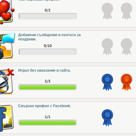
0/2
Добавени съобщения в лентата за
поздрави.
0/10
Играл без наказание в сайта.
3/3
Свързан профил с Facebook.
1/1