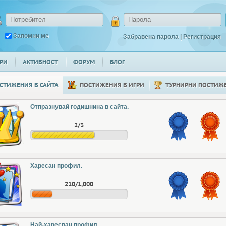
Запомни ме
Забравена парола
|
Регистрация
РИ
АКТИВНОСТ
ФОРУМ
БЛОГ
СТИЖЕНИЯ В САЙТА
ПОСТИЖЕНИЯ В ИГРИ
ТУРНИРНИ ПОСТИЖ
Отпразнувай годишнина в сайта.
2/3
Харесан профил.
210/1,000
Най-харесван профил.