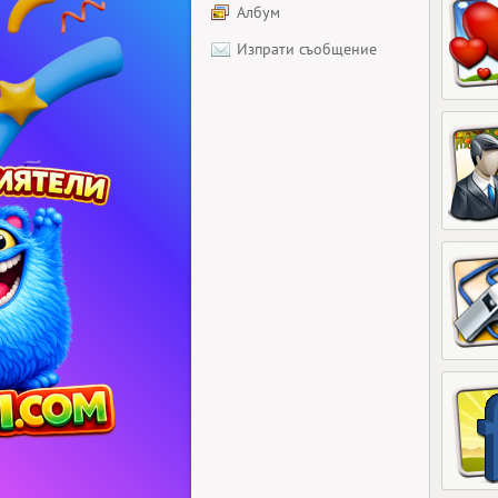
Албум
Изпрати съобщение