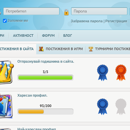
Запомни ме
Забравена парола
|
Регистрация
РИ
АКТИВНОСТ
ФОРУМ
БЛОГ
СТИЖЕНИЯ В САЙТА
ПОСТИЖЕНИЯ В ИГРИ
ТУРНИРНИ ПОСТИЖ
Отпразнувай годишнина в сайта.
3/3
Харесан профил.
93/200
Най-харесван профил.