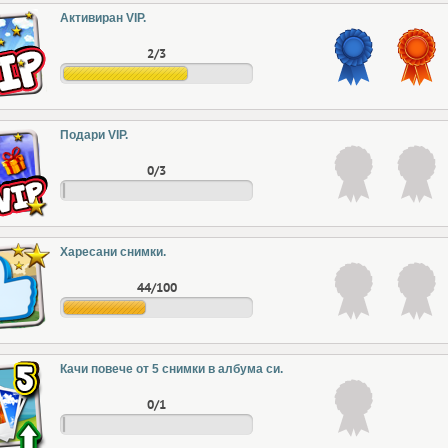
Активиран VIP.
2/3
Подари VIP.
0/3
Харесани снимки.
44/100
Качи повече от 5 снимки в албума си.
0/1