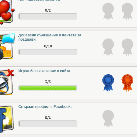
0/2
Добавени съобщения в лентата за
поздрави.
0/10
Играл без наказание в сайта.
3/3
Свързан профил с Facebook.
0/1