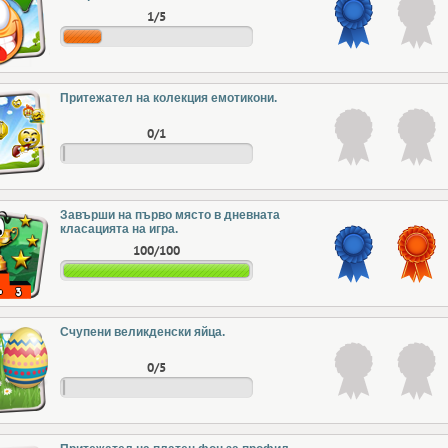
1/5
Притежател на колекция емотикони.
0/1
Завърши на първо място в дневната
класацията на игра.
100/100
Счупени великденски яйца.
0/5