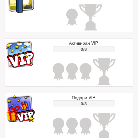
Активиран VIP.
0/3
Подари VIP.
0/3