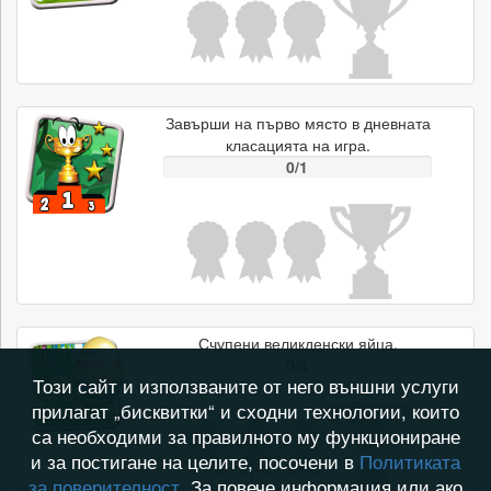
Завърши на първо място в дневната
класацията на игра.
0/1
Счупени великденски яйца.
0/5
Този сайт и използваните от него външни услуги
прилагат „бисквитки“ и сходни технологии, които
са необходими за правилното му функциониране
и за постигане на целите, посочени в
Политиката
за поверителност
. За повече информация или ако