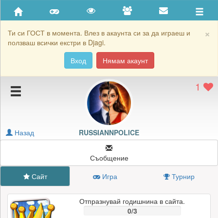
Приятели
Хронология на игри
×
Ти си ГОСТ в момента. Влез в акаунта си за да играеш и
ползваш всички екстри в Djagi.
Активност
Вход
Нямам акаунт
Постижения
1
Подаръците на RUSSIANNPOLICE
Картичките на RUSSIANNPOLICE
Блокирай RUSSIANNPOLICE
Назад
RUSSIANNPOLICE
Съобщение
Сайт
Игра
Турнир
Отпразнувай годишнина в сайта.
0/3