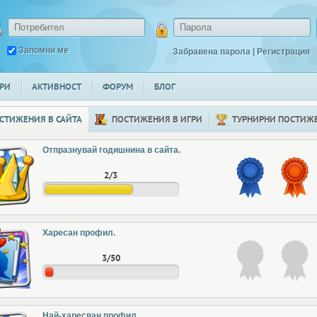
Запомни ме
Забравена парола
|
Регистрация
РИ
АКТИВНОСТ
ФОРУМ
БЛОГ
СТИЖЕНИЯ В САЙТА
ПОСТИЖЕНИЯ В ИГРИ
ТУРНИРНИ ПОСТИЖ
Отпразнувай годишнина в сайта.
2/3
Харесан профил.
3/50
Най-харесван профил.