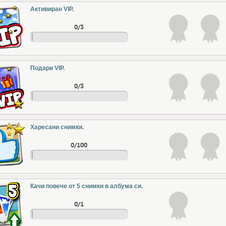
Активиран VIP.
0/3
Подари VIP.
0/3
Харесани снимки.
0/100
Качи повече от 5 снимки в албума си.
0/1