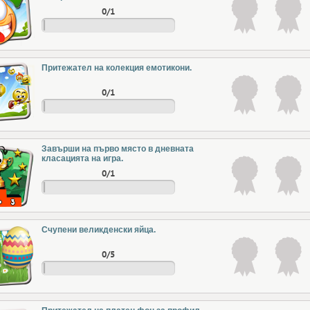
0/1
Притежател на колекция емотикони.
0/1
Завърши на първо място в дневната
класацията на игра.
0/1
Счупени великденски яйца.
0/5