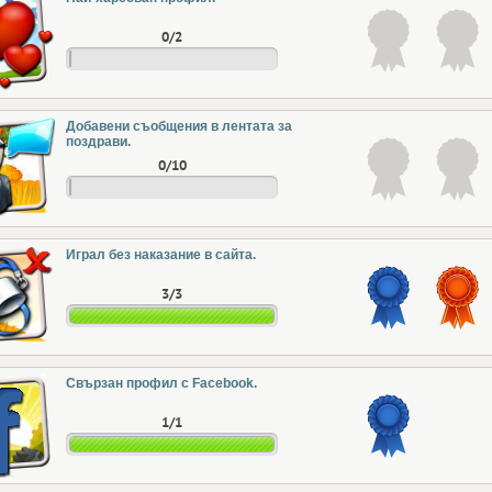
0/2
Добавени съобщения в лентата за
поздрави.
0/10
Играл без наказание в сайта.
3/3
Свързан профил с Facebook.
1/1