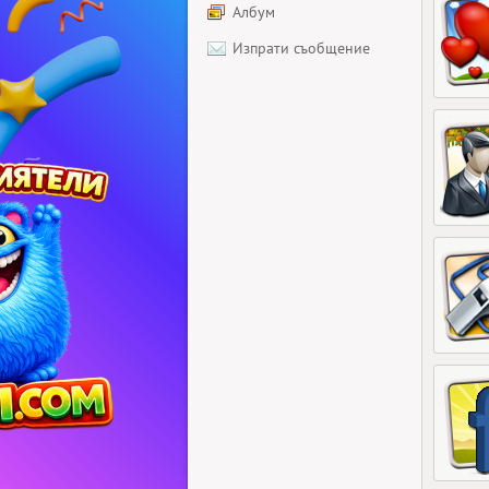
Албум
Изпрати съобщение