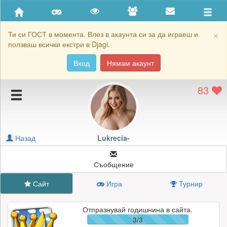
Приятели
Хронология на игри
×
Ти си ГОСТ в момента. Влез в акаунта си за да играеш и
ползваш всички екстри в Djagi.
Активност
Вход
Нямам акаунт
Постижения
83
Подаръците на Lukrecia-
Картичките на Lukrecia-
Блокирай Lukrecia-
Назад
Lukrecia-
Съобщение
Сайт
Игра
Турнир
Отпразнувай годишнина в сайта.
3/3