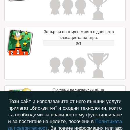
Завърши на първо място в дневната
класацията на игра.
0/1
Счупени великденски яйца.
0/5
Този сайт и използваните от него външни услуги
прилагат „бисквитки“ и сходни технологии, които
са необходими за правилното му функциониране
и за постигане на целите, посочени в
Политиката
за поверителност
. За повече информация или ако