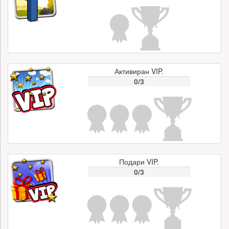
Активиран VIP.
0/3
Подари VIP.
0/3