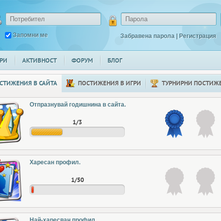
Запомни ме
Забравена парола
|
Регистрация
РИ
АКТИВНОСТ
ФОРУМ
БЛОГ
СТИЖЕНИЯ В САЙТА
ПОСТИЖЕНИЯ В ИГРИ
ТУРНИРНИ ПОСТИЖ
Отпразнувай годишнина в сайта.
1/3
Харесан профил.
1/50
Най-харесван профил.