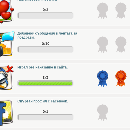
0/2
Добавени съобщения в лентата за
поздрави.
0/10
Играл без наказание в сайта.
3/3
Свързан профил с Facebook.
0/1