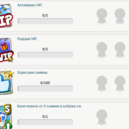
Активиран VIP.
0/3
Подари VIP.
0/3
Харесани снимки.
0/100
Качи повече от 5 снимки в албума си.
0/1