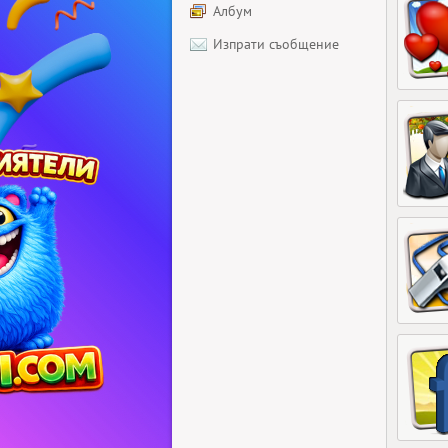
Албум
Изпрати съобщение