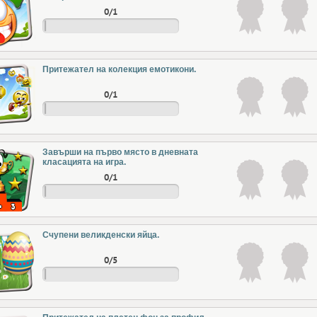
0/1
Притежател на колекция емотикони.
0/1
Завърши на първо място в дневната
класацията на игра.
0/1
Счупени великденски яйца.
0/5