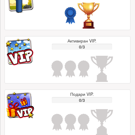
Активиран VIP.
0/3
Подари VIP.
0/3