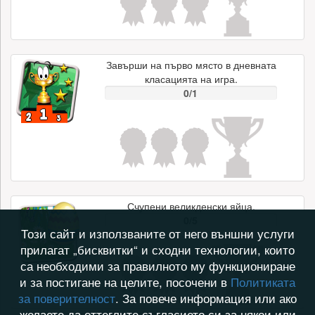
Завърши на първо място в дневната
класацията на игра.
0/1
Счупени великденски яйца.
0/5
Този сайт и използваните от него външни услуги
прилагат „бисквитки“ и сходни технологии, които
са необходими за правилното му функциониране
и за постигане на целите, посочени в
Политиката
за поверителност
. За повече информация или ако
желаете да оттеглите съгласието си за някои или