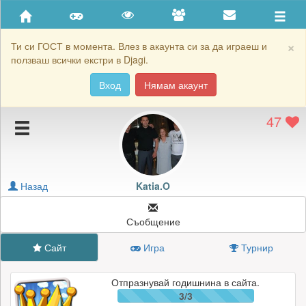
Приятели
Хронология на игри
×
Ти си ГОСТ в момента. Влез в акаунта си за да играеш и
ползваш всички екстри в Djagi.
Активност
Вход
Нямам акаунт
Постижения
47
Подаръците на Katia.O
Картичките на Katia.O
Блокирай Katia.O
Назад
Katia.O
Съобщение
Сайт
Игра
Турнир
Отпразнувай годишнина в сайта.
3/3