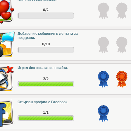
0/2
Добавени съобщения в лентата за
поздрави.
0/10
Играл без наказание в сайта.
3/3
Свързан профил с Facebook.
1/1