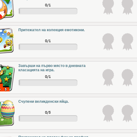
0/1
Притежател на колекция емотикони.
0/1
Завърши на първо място в дневната
класацията на игра.
0/1
Счупени великденски яйца.
0/5