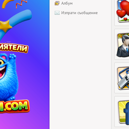
Албум
Изпрати съобщение