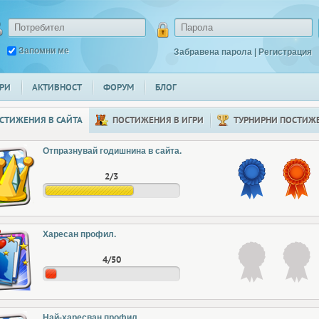
Запомни ме
Забравена парола
|
Регистрация
РИ
АКТИВНОСТ
ФОРУМ
БЛОГ
СТИЖЕНИЯ В САЙТА
ПОСТИЖЕНИЯ В ИГРИ
ТУРНИРНИ ПОСТИЖ
Отпразнувай годишнина в сайта.
2/3
Харесан профил.
4/50
Най-харесван профил.