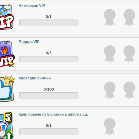
Активиран VIP.
0/3
Подари VIP.
0/3
Харесани снимки.
0/100
Качи повече от 5 снимки в албума си.
0/1