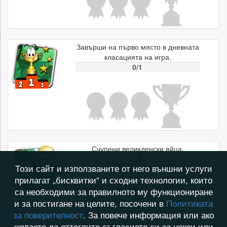
Завърши на първо място в дневната
класацията на игра.
0/1
Счупени великденски яйца.
0/5
Този сайт и използваните от него външни услуги
прилагат „бисквитки“ и сходни технологии, които
са необходими за правилното му функциониране
и за постигане на целите, посочени в
Политиката
за поверителност
. За повече информация или ако
желаете да оттеглите съгласието си за някои или