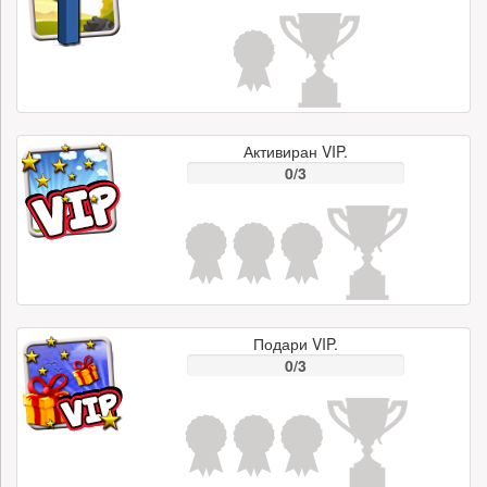
Активиран VIP.
0/3
Подари VIP.
0/3