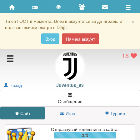
Приятели
Хронология на игри
×
Ти си ГОСТ в момента. Влез в акаунта си за да играеш и
ползваш всички екстри в Djagi.
Активност
Вход
Нямам акаунт
Постижения
18
Подаръците на Juventus_93
Картичките на Juventus_93
Блокирай Juventus_93
Назад
Juventus_93
Съобщение
Сайт
Игра
Турнир
Отпразнувай годишнина в сайта.
3/3