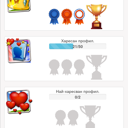
Харесан профил.
21/50
Най-харесван профил.
0/2