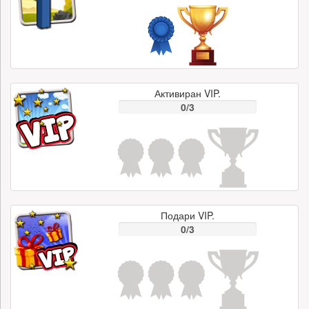
Активиран VIP.
0/3
Подари VIP.
0/3