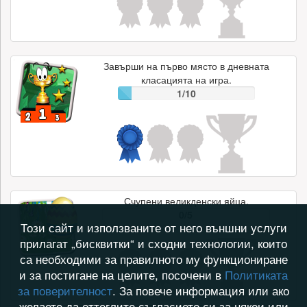
Завърши на първо място в дневната
класацията на игра.
1/10
Счупени великденски яйца.
0/5
Този сайт и използваните от него външни услуги
прилагат „бисквитки“ и сходни технологии, които
са необходими за правилното му функциониране
и за постигане на целите, посочени в
Политиката
за поверителност
. За повече информация или ако
желаете да оттеглите съгласието си за някои или