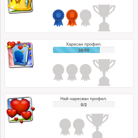
Харесан профил.
38/50
Най-харесван профил.
0/2