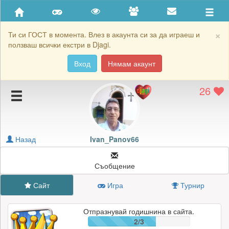
Приятели
Хронология на игри
×
Ти си ГОСТ в момента. Влез в акаунта си за да играеш и
ползваш всички екстри в Djagi.
Активност
Вход
Нямам акаунт
Постижения
26
Подаръците на Ivan_Panov66
Картичките на Ivan_Panov66
Блокирай Ivan_Panov66
Назад
Ivan_Panov66
Съобщение
Сайт
Игра
Турнир
Отпразнувай годишнина в сайта.
2/3