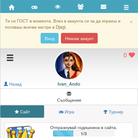
Приятели
Хронология на игри
×
Ти си ГОСТ в момента. Влез в акаунта си за да играеш и
ползваш всички екстри в Djagi.
Активност
Вход
Нямам акаунт
Постижения
0
Подаръците на Ivan_Ando
Картичките на Ivan_Ando
Блокирай Ivan_Ando
Назад
Ivan_Ando
Съобщение
Сайт
Игра
Турнир
Отпразнувай годишнина в сайта.
1/3