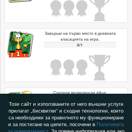
Завърши на първо място в дневната
класацията на игра.
0/1
Счупени великденски яйца.
0/5
Този сайт и използваните от него външни услуги
прилагат „бисквитки“ и сходни технологии, които
са необходими за правилното му функциониране
и за постигане на целите, посочени в
Политиката
за поверителност
. За повече информация или ако