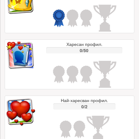
Харесан профил.
0/50
Най-харесван профил.
0/2