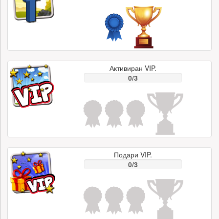
Активиран VIP.
0/3
Подари VIP.
0/3