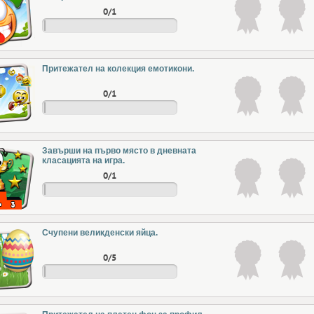
0/1
Притежател на колекция емотикони.
0/1
Завърши на първо място в дневната
класацията на игра.
0/1
Счупени великденски яйца.
0/5