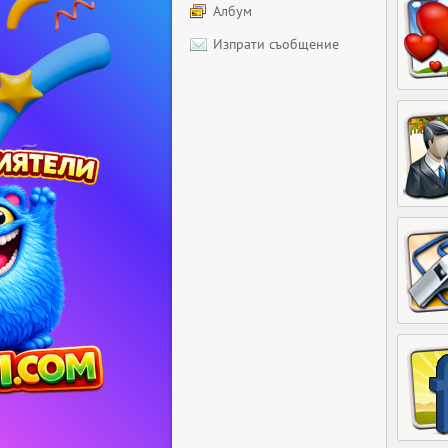
Албум
Изпрати съобщение