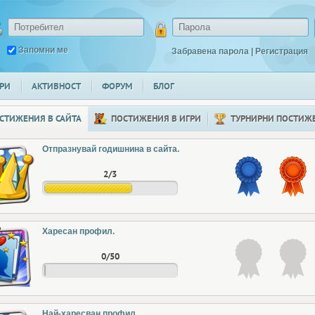
Запомни ме
Забравена парола
|
Регистрация
РИ
АКТИВНОСТ
ФОРУМ
БЛОГ
СТИЖЕНИЯ В САЙТА
ПОСТИЖЕНИЯ В ИГРИ
ТУРНИРНИ ПОСТИЖ
Отпразнувай годишнина в сайта.
2/3
Харесан профил.
0/50
Най-харесван профил.