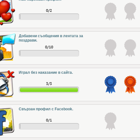
0/2
Добавени съобщения в лентата за
поздрави.
0/10
Играл без наказание в сайта.
3/3
Свързан профил с Facebook.
0/1