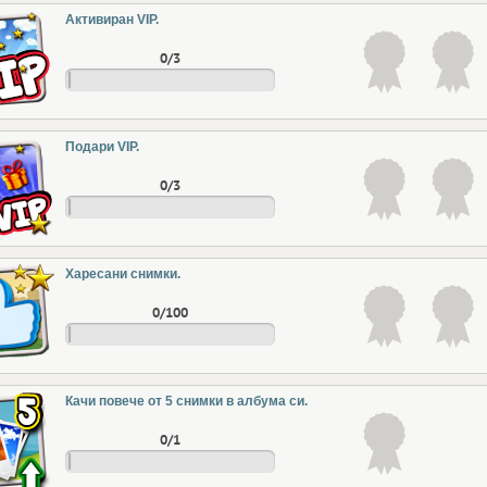
Активиран VIP.
0/3
Подари VIP.
0/3
Харесани снимки.
0/100
Качи повече от 5 снимки в албума си.
0/1