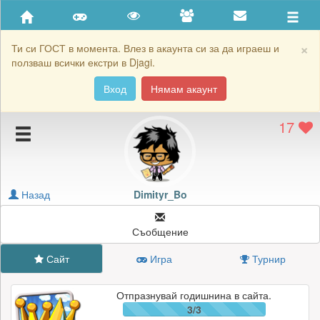
Приятели
Хронология на игри
×
Ти си ГОСТ в момента. Влез в акаунта си за да играеш и
ползваш всички екстри в Djagi.
Активност
Вход
Нямам акаунт
Постижения
17
Подаръците на Dimityr_Bo
Картичките на Dimityr_Bo
Блокирай Dimityr_Bo
Назад
Dimityr_Bo
Съобщение
Сайт
Игра
Турнир
Отпразнувай годишнина в сайта.
3/3