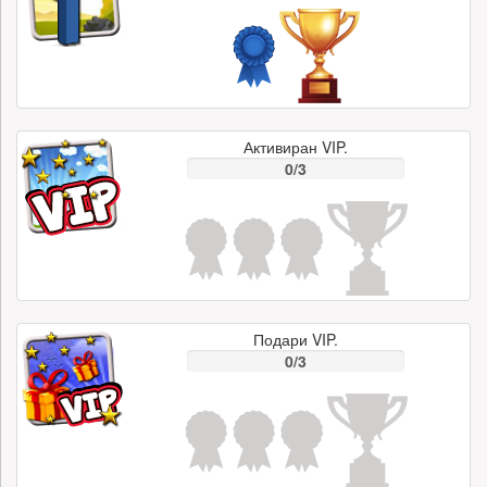
Активиран VIP.
0/3
Подари VIP.
0/3