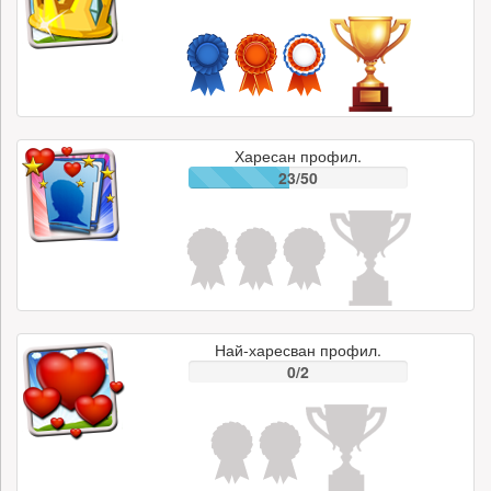
Харесан профил.
23/50
Най-харесван профил.
0/2