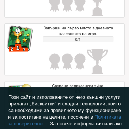
Завърши на първо място в дневната
класацията на игра.
0/1
Счупени великденски яйца.
0/5
Този сайт и използваните от него външни услуги
прилагат „бисквитки“ и сходни технологии, които
са необходими за правилното му функциониране
и за постигане на целите, посочени в
Политиката
за поверителност
. За повече информация или ако