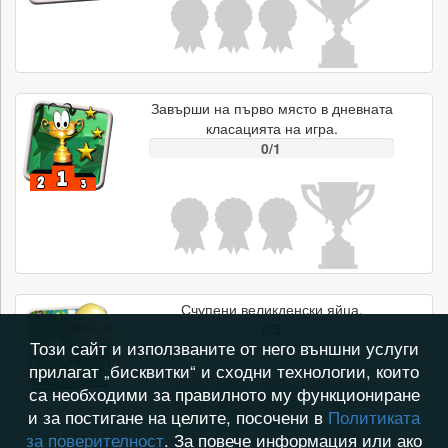
Завърши на първо място в дневната
класацията на игра.
0/1
Счупени великденски яйца.
0/5
Този сайт и използваните от него външни услуги
прилагат „бисквитки“ и сходни технологии, които
са необходими за правилното му функциониране
и за постигане на целите, посочени в
Политиката
за поверителност
. За повече информация или ако