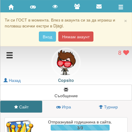
Приятели
Хронология на игри
×
Ти си ГОСТ в момента. Влез в акаунта си за да играеш и
ползваш всички екстри в Djagi.
Активност
Вход
Нямам акаунт
Постижения
8
Подаръците на Copsito
Картичките на Copsito
Блокирай Copsito
Назад
Copsito
Съобщение
Сайт
Игра
Турнир
Отпразнувай годишнина в сайта.
3/3