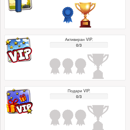
Активиран VIP.
0/3
Подари VIP.
0/3