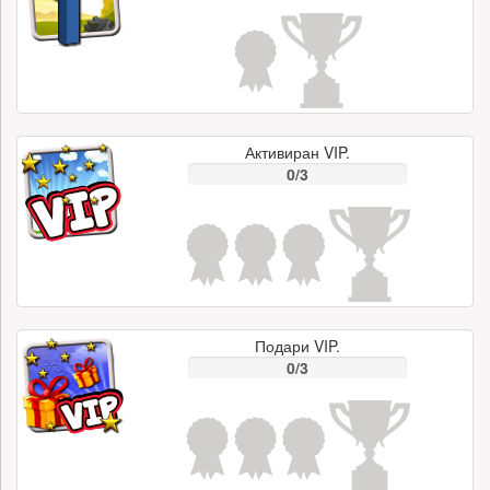
Активиран VIP.
0/3
Подари VIP.
0/3