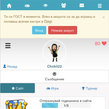
Приятели
Хронология на игри
×
Ти си ГОСТ в момента. Влез в акаунта си за да играеш и
ползваш всички екстри в Djagi.
Активност
Вход
Нямам акаунт
Постижения
80
Подаръците на Chokii22
Картичките на Chokii22
Блокирай Chokii22
Назад
Chokii22
Съобщение
Сайт
Игра
Турнир
Отпразнувай годишнина в сайта.
1/3