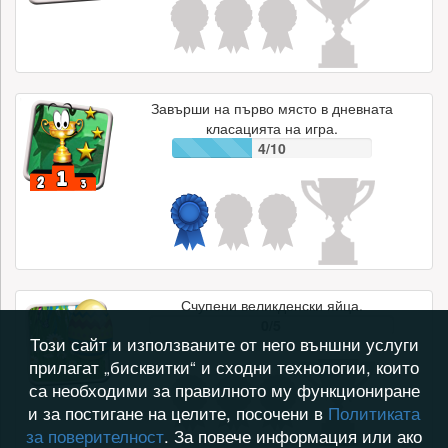
Завърши на първо място в дневната
класацията на игра.
4/10
Счупени великденски яйца.
0/5
Този сайт и използваните от него външни услуги
прилагат „бисквитки“ и сходни технологии, които
са необходими за правилното му функциониране
и за постигане на целите, посочени в
Политиката
за поверителност
. За повече информация или ако