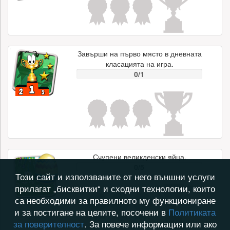
Завърши на първо място в дневната
класацията на игра.
0/1
Счупени великденски яйца.
0/5
Този сайт и използваните от него външни услуги
прилагат „бисквитки“ и сходни технологии, които
са необходими за правилното му функциониране
и за постигане на целите, посочени в
Политиката
за поверителност
. За повече информация или ако