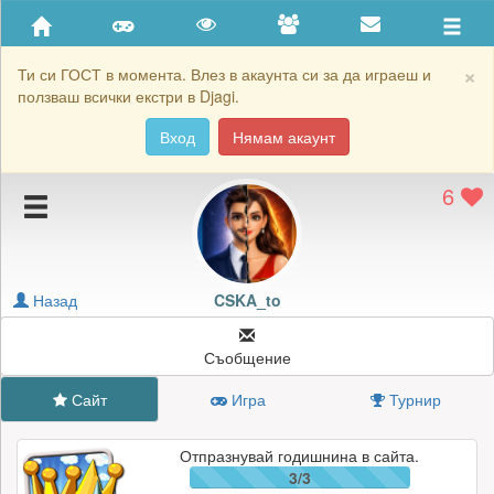
Приятели
Хронология на игри
×
Ти си ГОСТ в момента. Влез в акаунта си за да играеш и
ползваш всички екстри в Djagi.
Активност
Вход
Нямам акаунт
Постижения
6
Подаръците на CSKA_to
Картичките на CSKA_to
Блокирай CSKA_to
Назад
CSKA_to
Съобщение
Сайт
Игра
Турнир
Отпразнувай годишнина в сайта.
3/3