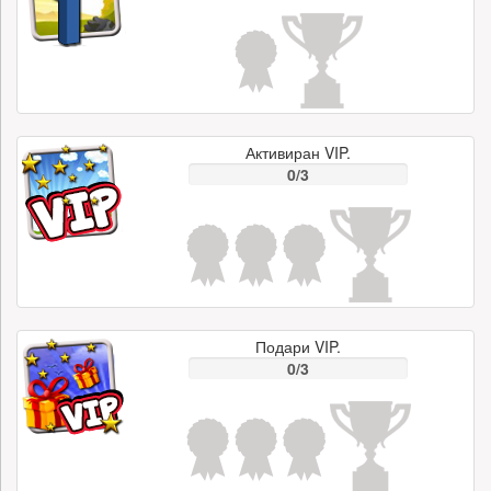
Активиран VIP.
0/3
Подари VIP.
0/3