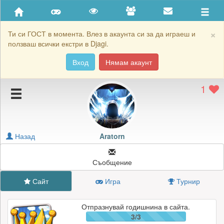
Приятели
Хронология на игри
×
Ти си ГОСТ в момента. Влез в акаунта си за да играеш и
ползваш всички екстри в Djagi.
Активност
Вход
Нямам акаунт
Постижения
1
Подаръците на Aratorn
Картичките на Aratorn
Блокирай Aratorn
Назад
Aratorn
Съобщение
Сайт
Игра
Турнир
Отпразнувай годишнина в сайта.
3/3