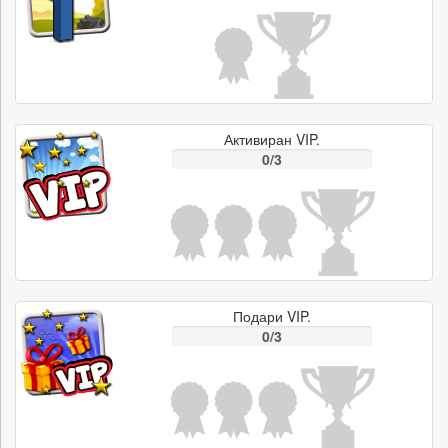
Активиран VIP.
0/3
Подари VIP.
0/3