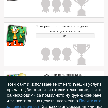
Завърши на първо място в дневната
класацията на игра.
0/1
Счупени великденски яйца.
0/5
Този сайт и използваните от него външни услуги
прилагат „бисквитки“ и сходни технологии, които
са необходими за правилното му функциониране
и за постигане на целите, посочени в
Политиката
за поверителност
. За повече информация или ако