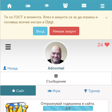
Приятели
Хронология на игри
×
Ти си ГОСТ в момента. Влез в акаунта си за да играеш и
ползваш всички екстри в Djagi.
Активност
Вход
Нямам акаунт
Постижения
24
Подаръците на Adnormal
Картичките на Adnormal
Блокирай Adnormal
Назад
Adnormal
Съобщение
Сайт
Игра
Турнир
Отпразнувай годишнина в сайта.
3/3