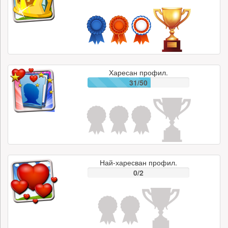
Харесан профил.
31/50
Най-харесван профил.
0/2