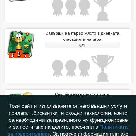
Завърши на първо място в дневната
класацията на игра.
0/1
Счупени великденски яйца.
0/5
Този сайт и използваните от него външни услуги
прилагат „бисквитки“ и сходни технологии, които
са необходими за правилното му функциониране
и за постигане на целите, посочени в
Политиката
за поверителност
. За повече информация или ако