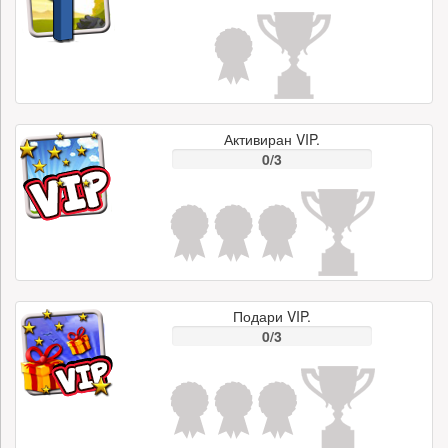
Активиран VIP.
0/3
Подари VIP.
0/3