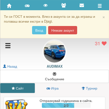
Приятели
Хронология на игри
×
Ти си ГОСТ в момента. Влез в акаунта си за да играеш и
ползваш всички екстри в Djagi.
Активност
Вход
Нямам акаунт
Постижения
31
Подаръците на AUDIMAX
Картичките на AUDIMAX
Блокирай AUDIMAX
Назад
AUDIMAX
Съобщение
Сайт
Игра
Турнир
Отпразнувай годишнина в сайта.
2/3