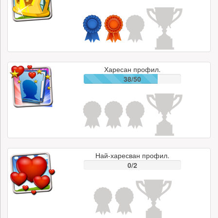
Харесан профил.
38/50
Най-харесван профил.
0/2