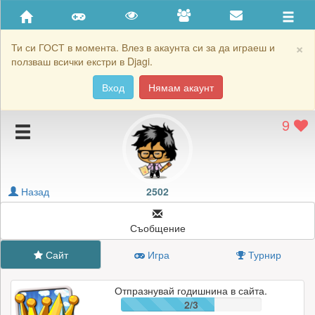
Приятели
Хронология на игри
×
Ти си ГОСТ в момента. Влез в акаунта си за да играеш и
ползваш всички екстри в Djagi.
Активност
Вход
Нямам акаунт
Постижения
9
Подаръците на 2502
Картичките на 2502
Блокирай 2502
Назад
2502
Съобщение
Сайт
Игра
Турнир
Отпразнувай годишнина в сайта.
2/3