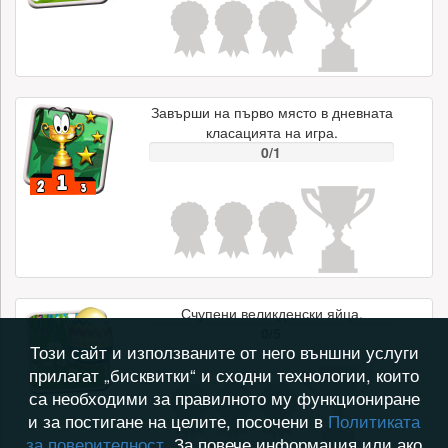
Завърши на първо място в дневната
класацията на игра.
0/1
Счупени великденски яйца.
0/5
Този сайт и използваните от него външни услуги
прилагат „бисквитки“ и сходни технологии, които
са необходими за правилното му функциониране
и за постигане на целите, посочени в
Политиката
за поверителност
. За повече информация или ако