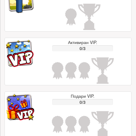
Активиран VIP.
0/3
Подари VIP.
0/3