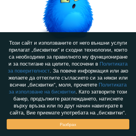
Този сайт и използваните от него външни услуги
прилагат „бисквитки“ и сходни технологии, които
са необходими за правилното му функциониране
и за постигане на целите, посочени в
Политиката
за поверителност
. За повече информация или ако
желаете да оттеглите съгласието си за някои или
всички „бисквитки“, моля, прочетете
Политиката
за използване на бисквитки
. Като затворите този
банер, продължите разглеждането, натиснете
върху връзка или по друг начин навигирате в
сайта, Вие приемате употребата на „бисквитки“.
Разбрах