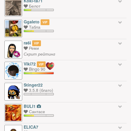
Koki-ta71
Белот
Ggaleto
VIP
Табла
ra6i
VIP
Реми
Скрит рейтинг
Viki72
VIP
Bingo 90
Stinger22
3.5.8 (блато)
BULI1
Сантасе
ELICA7