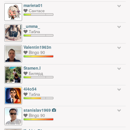
marieta01
Сантасе
_umma_
Табла
Valentin1963n
Bingo 90
Stamen.I
Билярд
4i4o54
Табла
stanislav1969
Bingo 90