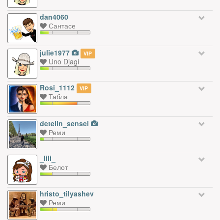
dan4060
Сантасе
julie1977
VIP
Uno Djagi
Rosi_1112
VIP
Табла
detelin_sensei
Реми
_lili_
Белот
hristo_tilyashev
Реми