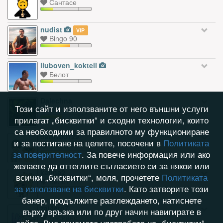
Сантасе
nudist
VIP
Bingo 90
liuboven_kokteil
Белот
Dalechna
Този сайт и използваните от него външни услуги
Ябълкова градина
прилагат „бисквитки“ и сходни технологии, които
са необходими за правилното му функциониране
dani100129
и за постигане на целите, посочени в
Политиката
Табла
за поверителност
. За повече информация или ако
желаете да оттеглите съгласието си за някои или
katina2
всички „бисквитки“, моля, прочетете
Политиката
Белот
за използване на бисквитки
. Като затворите този
банер, продължите разглеждането, натиснете
zai4eto7
върху връзка или по друг начин навигирате в
Пасианс
сайта, Вие приемате употребата на „бисквитки“.