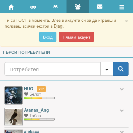
×
Ти си ГОСТ в момента. Влез в акаунта си за да играеш и
ползваш всички екстри в Djagi.
Вход
Нямам акаунт
ТЪРСИ ПОТРЕБИТЕЛИ
HUG_
VIP
Белот
Atanas_Ang
Табла
aleksca