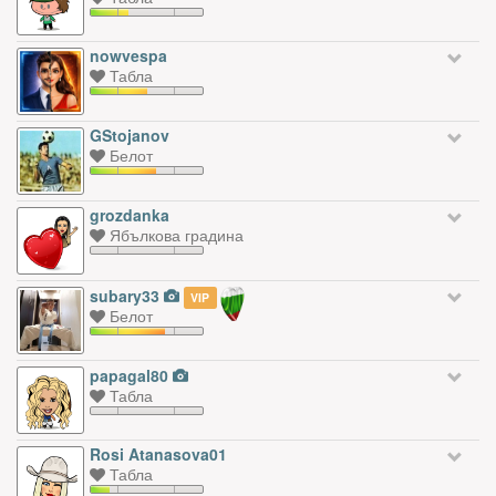
nowvespa
Табла
GStojanov
Белот
grozdanka
Ябълкова градина
subary33
VIP
Белот
papagal80
Табла
Rosi Atanasova01
Табла