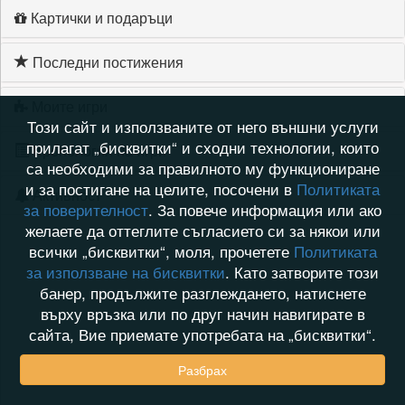
Картички и подаръци
Последни постижения
Моите игри
Този сайт и използваните от него външни услуги
прилагат „бисквитки“ и сходни технологии, които
Хронология на игри
са необходими за правилното му функциониране
и за постигане на целите, посочени в
Политиката
Активност
за поверителност
. За повече информация или ако
желаете да оттеглите съгласието си за някои или
всички „бисквитки“, моля, прочетете
Политиката
за използване на бисквитки
. Като затворите този
банер, продължите разглеждането, натиснете
върху връзка или по друг начин навигирате в
сайта, Вие приемате употребата на „бисквитки“.
Разбрах