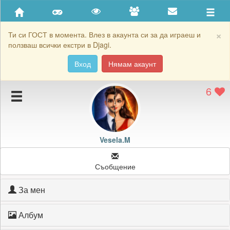
Приятели
Хронология на игри
×
Ти си ГОСТ в момента. Влез в акаунта си за да играеш и
ползваш всички екстри в Djagi.
Активност
Вход
Нямам акаунт
Постижения
6
Подаръците на Vesela.M
Картичките на Vesela.M
Блокирай Vesela.M
Vesela.M
Съобщение
За мен
Албум