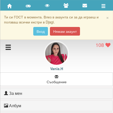
Приятели
Хронология на игри
×
Ти си ГОСТ в момента. Влез в акаунта си за да играеш и
ползваш всички екстри в Djagi.
Активност
Вход
Нямам акаунт
Постижения
108
Подаръците на Vania.H
Картичките на Vania.H
Блокирай Vania.H
Vania.H
Съобщение
За мен
Албум