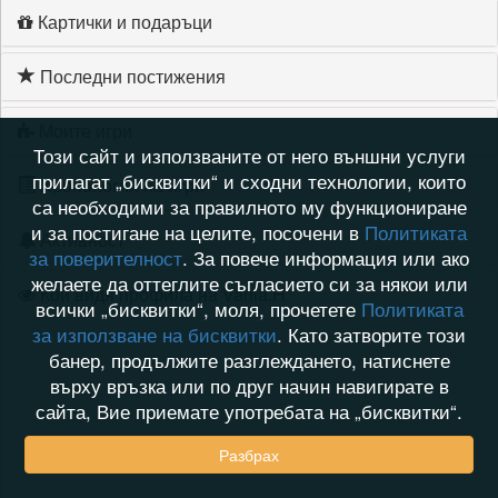
Картички и подаръци
Последни постижения
Моите игри
Този сайт и използваните от него външни услуги
прилагат „бисквитки“ и сходни технологии, които
Хронология на игри
са необходими за правилното му функциониране
и за постигане на целите, посочени в
Политиката
Активност
за поверителност
. За повече информация или ако
желаете да оттеглите съгласието си за някои или
Кой видя профила на Vania.H
всички „бисквитки“, моля, прочетете
Политиката
за използване на бисквитки
. Като затворите този
банер, продължите разглеждането, натиснете
върху връзка или по друг начин навигирате в
сайта, Вие приемате употребата на „бисквитки“.
Разбрах