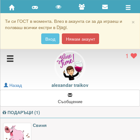
Приятели
Хронология на игри
×
Ти си ГОСТ в момента. Влез в акаунта си за да играеш и
ползваш всички екстри в Djagi.
Активност
Вход
Нямам акаунт
Постижения
1
Подаръците на alexandar traikov
Картичките на alexandar traikov
Блокирай alexandar traikov
Назад
alexandar traikov
Съобщение
ПОДАРЪЦИ (1)
Свиня