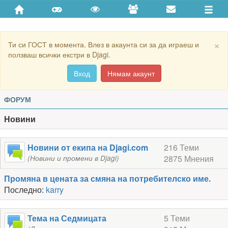
You are not admin!
×
Ти си ГОСТ в момента. Влез в акаунта си за да играеш и
ползваш всички екстри в Djagi.
Вход
Нямам акаунт
ФОРУМ
Новини
Новини oт екипа на Djagi.com
216 Теми
2875 Мнения
(Новини и промени в Djagi)
Промяна в цената за смяна на потребителско име.
Последно:
karry
Тема на Седмицата
5 Теми