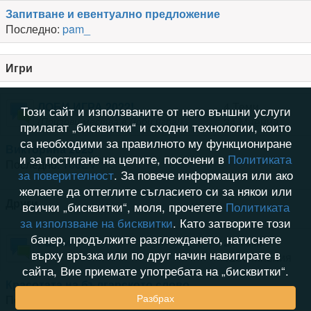
Запитване и евентуално предложение
Последно:
pam_
Игри
ЛОБИ ИГРА 2022!
4 Теми
Този сайт и използваните от него външни услуги
34 Мнения
(Призови мества в Лоби игра!)
прилагат „бисквитки“ и сходни технологии, които
са необходими за правилното му функциониране
Викторина 2025
и за постигане на целите, посочени в
Политиката
Последно:
100EV
за поверителност
. За повече информация или ако
желаете да оттеглите съгласието си за някои или
Други
всички „бисквитки“, моля, прочетете
Политиката
за използване на бисквитки
. Като затворите този
банер, продължите разглеждането, натиснете
Разни
24 Теми
върху връзка или по друг начин навигирате в
1255 Мнения
сайта, Вие приемате употребата на „бисквитки“.
Красотата на българското слово
Разбрах
Последно:
MFilipova