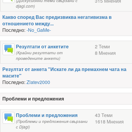
315 Мнения
(Дискусионни теми свързани с
djagi.com)
Какво според Вас предизвиква негативизма в
отношението между...
Последно:
-No_GaMe-
Резултати от анкетите
2 Теми
8 Мнения
(Крайни резултати от
проведените анкети)
Резултат от анкета "Искате ли да премахнем чата на
масите"
Последно:
Zlatev2000
Проблеми и предложения
Проблеми и предложения
43 Теми
1618 Мнения
(Проблеми и предложения свързани
с Djagi)