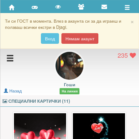
Приятели
Хронология на игри
×
Ти си ГОСТ в момента. Влез в акаунта си за да играеш и
ползваш всички екстри в Djagi.
Активност
Вход
Нямам акаунт
Постижения
235
Подаръците на Гоши
Картичките на Гоши
Блокирай Гоши
Гоши
Назад
На линия
СПЕЦИАЛНИ КАРТИЧКИ (11)