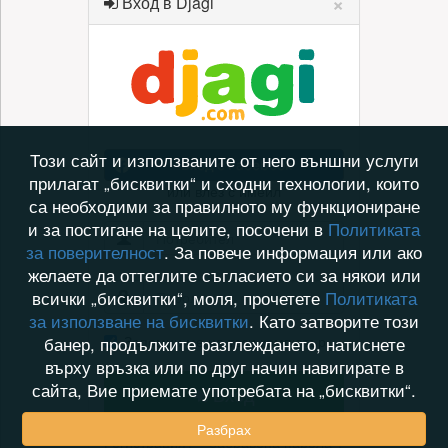
×
Вход в Djagi
Този сайт и използваните от него външни услуги
Вход с Facebook
прилагат „бисквитки“ и сходни технологии, които
или влез с имейл
са необходими за правилното му функциониране
и за постигане на целите, посочени в
Политиката
за поверителност
. За повече информация или ако
желаете да оттеглите съгласието си за някои или
всички „бисквитки“, моля, прочетете
Политиката
за използване на бисквитки
. Като затворите този
Запомни ме на този компютър
банер, продължите разглеждането, натиснете
върху връзка или по друг начин навигирате в
сайта, Вие приемате употребата на „бисквитки“.
Вход
Разбрах
Регистрация?
Забравена парола ?