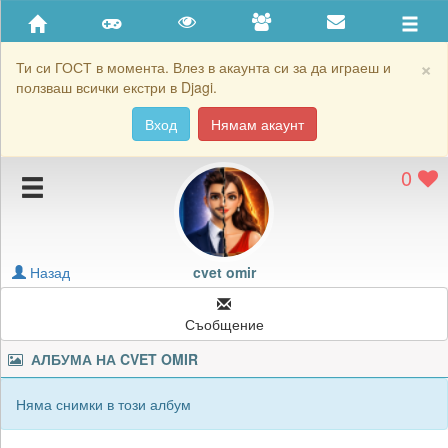
Приятели
Хронология на игри
×
Ти си ГОСТ в момента. Влез в акаунта си за да играеш и
ползваш всички екстри в Djagi.
Активност
Вход
Нямам акаунт
Постижения
0
Подаръците на cvet omir
Картичките на cvet omir
Блокирай cvet omir
Назад
cvet omir
Съобщение
АЛБУМА НА
CVET OMIR
Няма снимки в този албум