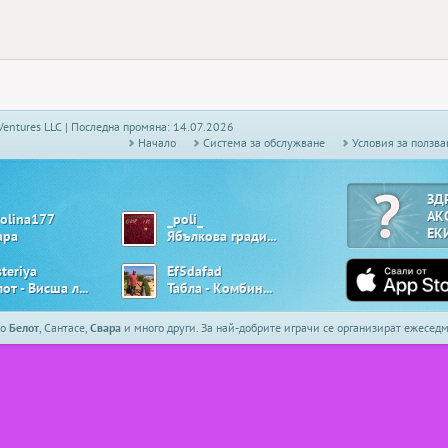
Ventures LLC | Последна промяна: 14.07.2026
Начало
Системa за обслужване
Условия за ползва
ЗД
АК
rolina177
_poli_
ЕК
ара
Ябълкова градина
teriya
Ef5dafad
Белот - Висша лига
Табла - Комбинирана
то
Белот
, Сантасе,
Свара
и много други. За най-добрите играчи се организират ежесе