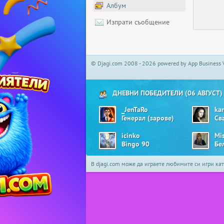
Албум
Изпрати съобщение
© Djagi.com 2008 - 2026 powered by App Business 
ДНЕВНИ ПОБЕДИТЕЛИ (06 АВГУСТ)
_JenTaRo
ka
Генерал (зарове)
Св
icinko
Mis
Bingo 90
В djagi.com може да играете любимите си игри ка