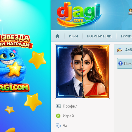
ИГРИ
ПОТРЕБИТЕЛИ
ТУРНИ
НАЧАЛО
djagi.com
Алб
Ням
Профил
Играй
Чат