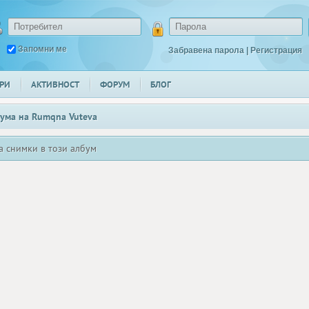
Запомни ме
Забравена парола
|
Регистрация
РИ
АКТИВНОСТ
ФОРУМ
БЛОГ
ума на
Rumqna Vuteva
а снимки в този албум