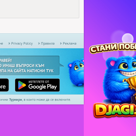
не
Privacy Policy
Правила
Реклама
РАВЕЙ!
О ИМАШ ВЪПРОСИ КЪМ
ИПА НА САЙТА НАТИСНИ ТУК
дмични
Турнири
, в които може да се включите.