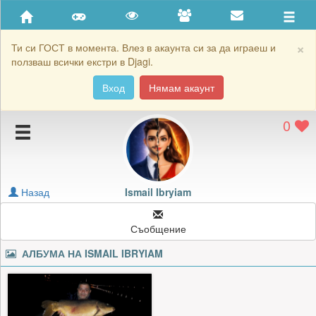
Приятели
Хронология на игри
×
Ти си ГОСТ в момента. Влез в акаунта си за да играеш и
ползваш всички екстри в Djagi.
Активност
Вход
Нямам акаунт
Постижения
0
Подаръците на Ismail Ibryiam
Картичките на Ismail Ibryiam
Блокирай Ismail Ibryiam
Назад
Ismail Ibryiam
Съобщение
АЛБУМА НА
ISMAIL IBRYIAM