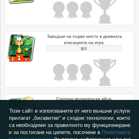
Завърши на първо място в дневната
класацията на игра.
0/1
Счупени великденски яйца.
0/5
Този сайт и използваните от него външни услуги
прилагат „бисквитки“ и сходни технологии, които
са необходими за правилното му функциониране
и за постигане на целите, посочени в
Политиката
за поверителност
. За повече информация или ако