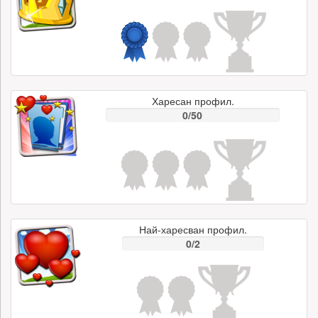
Харесан профил.
0/50
Най-харесван профил.
0/2