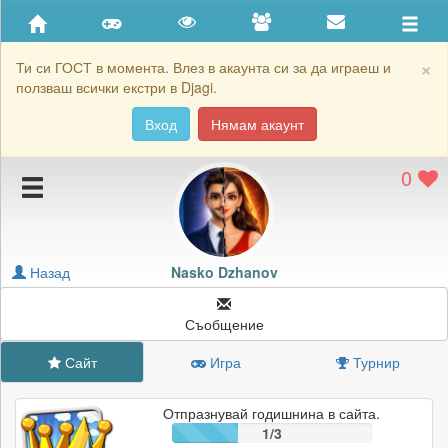
Приятели
Хронология на игри
×
Ти си ГОСТ в момента. Влез в акаунта си за да играеш и
ползваш всички екстри в Djagi.
Активност
Вход
Нямам акаунт
Постижения
0
Подаръците на Nasko Dzhanov
Картичките на Nasko Dzhanov
Блокирай Nasko Dzhanov
Назад
Nasko Dzhanov
Съобщение
Сайт
Игра
Турнир
Отпразнувай годишнина в сайта.
1/3