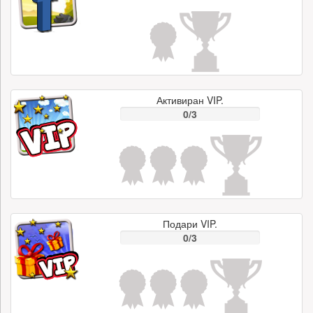
Активиран VIP.
0/3
Подари VIP.
0/3