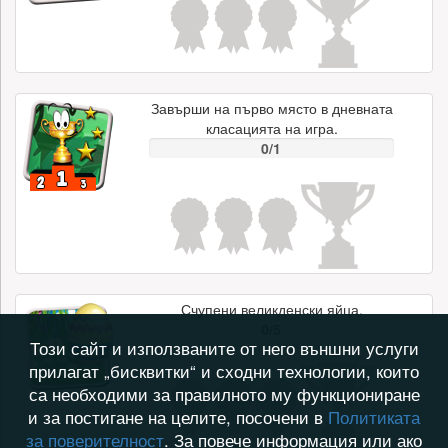
Завърши на първо място в дневната
класацията на игра.
0/1
Счупени великденски яйца.
0/5
Този сайт и използваните от него външни услуги
прилагат „бисквитки“ и сходни технологии, които
са необходими за правилното му функциониране
и за постигане на целите, посочени в
Политиката
за поверителност
. За повече информация или ако