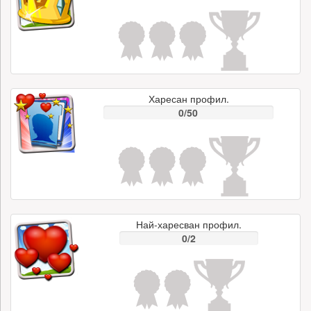
Харесан профил.
0/50
Най-харесван профил.
0/2