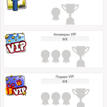
Активиран VIP.
0/3
Подари VIP.
0/3