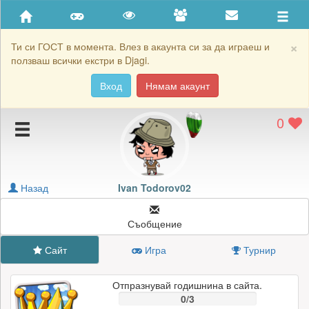
Приятели
Хронология на игри
×
Ти си ГОСТ в момента. Влез в акаунта си за да играеш и
ползваш всички екстри в Djagi.
Активност
Вход
Нямам акаунт
Постижения
0
Подаръците на Ivan Todorov02
Картичките на Ivan Todorov02
Блокирай Ivan Todorov02
Назад
Ivan Todorov02
Съобщение
Сайт
Игра
Турнир
Отпразнувай годишнина в сайта.
0/3